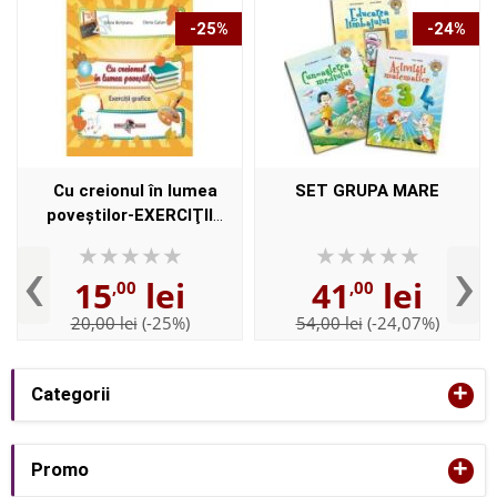
-25%
-24%
Cu creionul în lumea
SET GRUPA MARE
poveştilor-EXERCIŢII
GRAFICE-Grupa mare
‹
›
15
lei
41
lei
,00
,00
20,00 lei
(-25%)
54,00 lei
(-24,07%)
+
Categorii
+
Promo