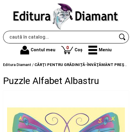
produse
0
Contul meu
Coș
Meniu
Editura Diamant
/
CĂRȚI PENTRU GRĂDINIȚĂ-ÎNVĂŢĂMÂNT PREŞCOLAR
Puzzle Alfabet Albastru