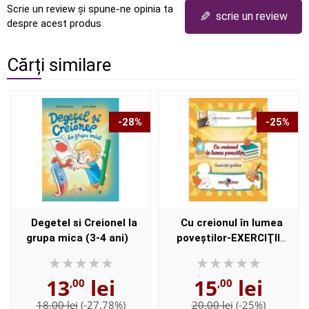
Scrie un review și spune-ne opinia ta
✎
scrie un review
despre acest produs
Cărți similare
-28%
-25%
Degetel si Creionel la
Cu creionul în lumea
grupa mica (3-4 ani)
poveştilor-EXERCIŢII
GRAFICE-Grupa mare
13
lei
15
lei
,00
,00
18,00 lei
(-27,78%)
20,00 lei
(-25%)