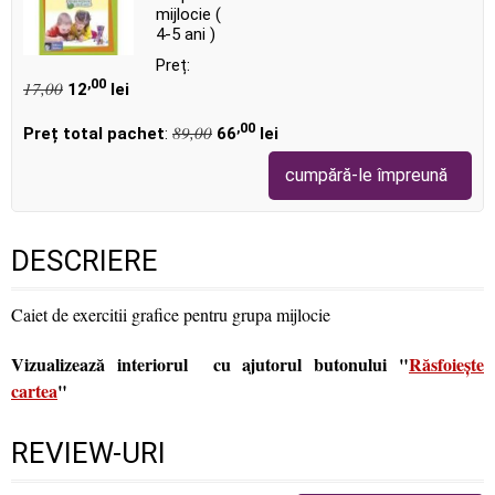
mijlocie (
4-5 ani )
Preț:
,00
17,00
12
lei
,00
89,00
Preț total pachet
:
66
lei
cumpără-le împreună
DESCRIERE
Caiet de exercitii grafice pentru grupa mijlocie
Vizualizează interiorul cu ajutorul butonului "
Răsfoiește
cartea
"
REVIEW-URI