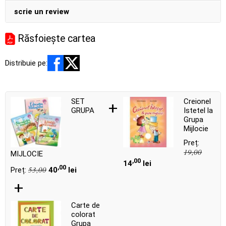
scrie un review
Răsfoiește cartea
Distribuie pe:
SET
Creionel
+
GRUPA
Istetel la
Grupa
Mijlocie
Preț:
19,00
MIJLOCIE
,00
14
lei
,00
53,00
Preț:
40
lei
+
Carte de
colorat
Grupa