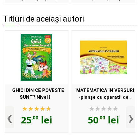
Titluri de aceiași autori
GHICI DIN CE POVESTE
MATEMATICA ÎN VERSURI
SUNT? Nivel I
-planşe cu operatii de
adunare cu o unitate în
‹
›
limitele 1-10
25
lei
50
lei
,00
,00