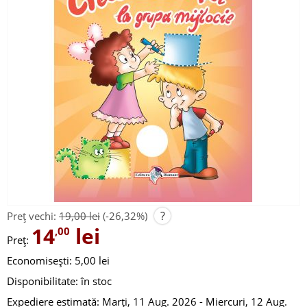
?
Preț vechi:
19,00 lei
(-26,32%)
14
lei
,00
Preț:
Economisești: 5,00 lei
Disponibilitate:
în stoc
Expediere estimată:
Marți, 11 Aug. 2026 - Miercuri, 12 Aug.