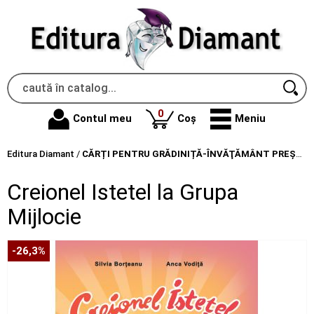
produse
0
Contul meu
Coș
Meniu
Editura Diamant
/
CĂRȚI PENTRU GRĂDINIȚĂ-ÎNVĂŢĂMÂNT PREŞCOLAR
Creionel Istetel la Grupa
Mijlocie
-26,3%