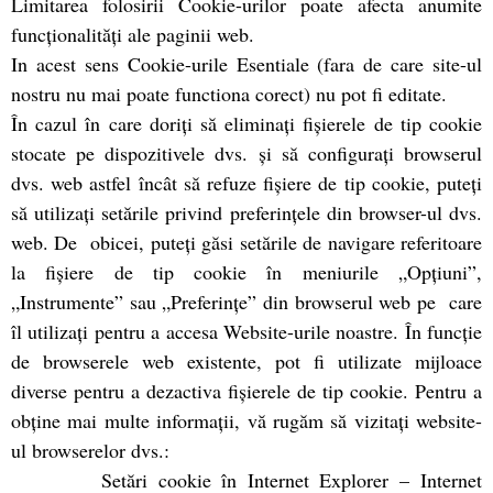
Limitarea folosirii Cookie-urilor poate afecta anumite
funcţionalităţi ale paginii web.
In acest sens Cookie-urile Esentiale (fara de care site-ul
nostru nu mai poate functiona corect) nu pot fi editate.
În cazul în care doriți să eliminați fișierele de tip cookie
stocate pe dispozitivele dvs. și să configurați browserul
dvs. web astfel încât să refuze fișiere de tip cookie, puteți
să utilizați setările privind preferințele din browser-ul dvs.
web. De obicei, puteți găsi setările de navigare referitoare
la fișiere de tip cookie în meniurile „Opțiuni”,
„Instrumente” sau „Preferințe” din browserul web pe care
îl utilizați pentru a accesa Website-urile noastre. În funcție
de browserele web existente, pot fi utilizate mijloace
diverse pentru a dezactiva fișierele de tip cookie. Pentru a
obține mai multe informații, vă rugăm să vizitați website-
ul browserelor dvs.:
Setări cookie în Internet Explorer – Internet