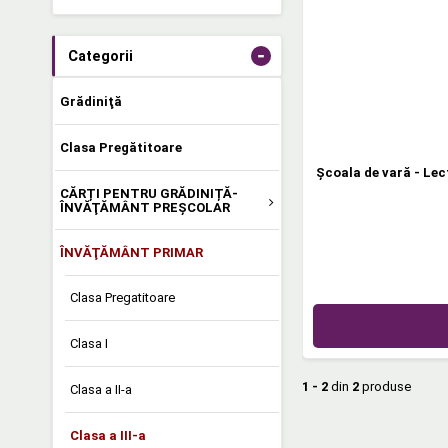
-
Categorii
Grădiniţă
Clasa Pregătitoare
Şcoala de vară - Lect
CĂRȚI PENTRU GRĂDINIȚĂ-
ÎNVĂŢĂMÂNT PREŞCOLAR
ÎNVĂŢĂMÂNT PRIMAR
Clasa Pregatitoare
Clasa I
1 - 2
din
2
produse
Clasa a II-a
Clasa a III-a