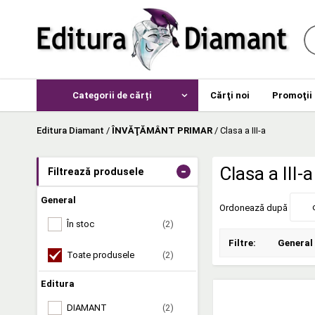
Categorii de cărți
Cărţi noi
Promoţii
Editura Diamant
/
ÎNVĂŢĂMÂNT PRIMAR
/
Clasa a III-a
-
Clasa a III-a
Filtrează produsele
General
Ordonează după
În stoc
(2)
Filtre:
General
Toate produsele
(2)
Editura
DIAMANT
(2)