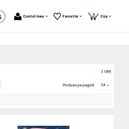
produse
0
Contul meu
Favorite
Coș
2 cărți
24
Produse pe pagină