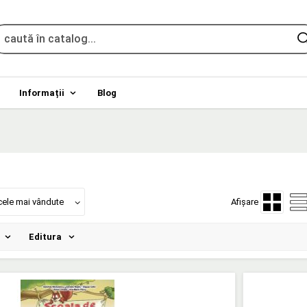
Informații
Blog
cele mai vândute
Afișare
Editura