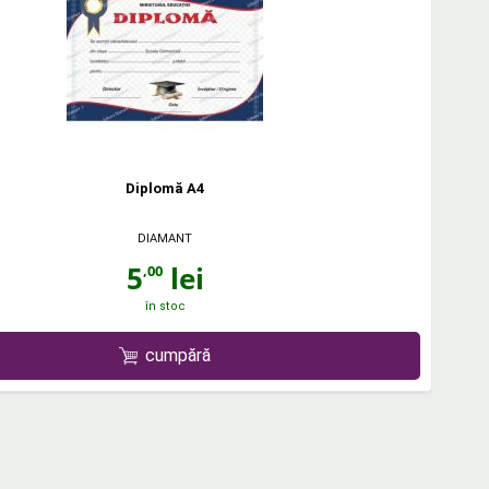
Diplomă A4
DIAMANT
5
lei
,00
în stoc
cumpără