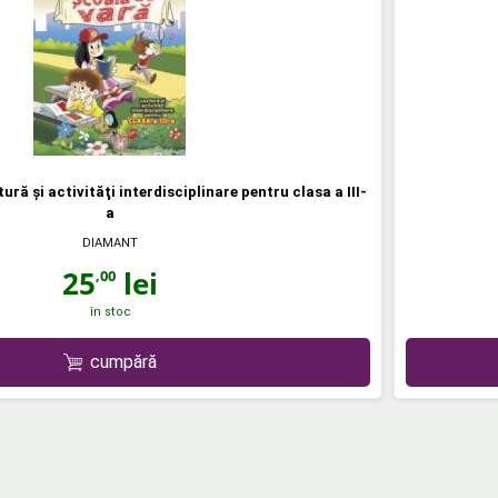
ură şi activităţi interdisciplinare pentru clasa a III-
a
DIAMANT
25
lei
,00
în stoc
cumpără