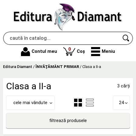
produse
0
Contul meu
Coș
Meniu
Editura Diamant
/
ÎNVĂŢĂMÂNT PRIMAR
/
Clasa a II-a
Clasa a II-a
3 cărți
cele mai vândute
24
filtrează produsele