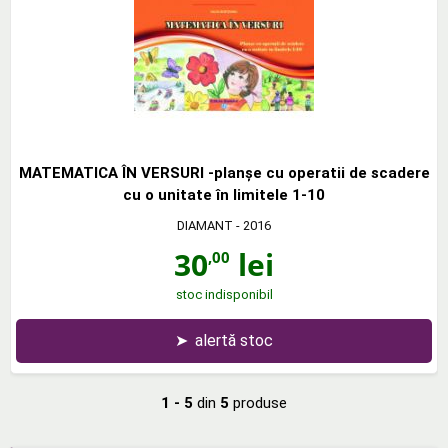
MATEMATICA ÎN VERSURI -planşe cu operatii de scadere
cu o unitate în limitele 1-10
DIAMANT
- 2016
30
lei
,00
stoc indisponibil
➤
alertă stoc
1 - 5
din
5
produse