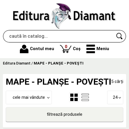
produse
0
Contul meu
Coș
Meniu
Editura Diamant
/
MAPE - PLANȘE - POVEȘTI
MAPE - PLANȘE - POVEȘTI
5 cărți
cele mai vândute
24
filtrează produsele