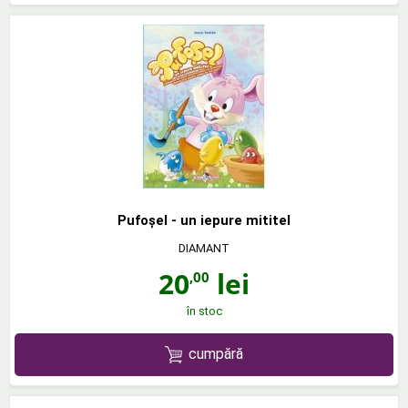
Pufoşel - un iepure mititel
DIAMANT
20
lei
,00
în stoc
cumpără