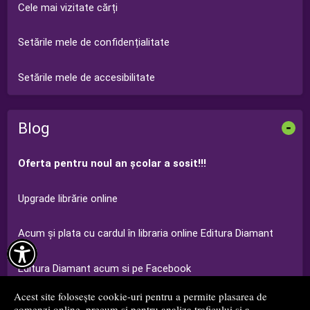
Cele mai vizitate cărți
Setările mele de confidențialitate
Setările mele de accesibilitate
Blog
-
Oferta pentru noul an şcolar a sosit!!!
Upgrade librărie online
Acum şi plata cu cardul în libraria online Editura Diamant

Editura Diamant acum si pe Facebook
Acest site folosește cookie-uri pentru a permite plasarea de
Ofertă Grădiniţă Editura Diamant 2014-2015
comenzi online, precum și pentru analiza traficului și a