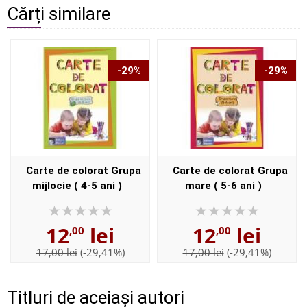
Cărți similare
-29%
-29%
Carte de colorat Grupa
Carte de colorat Grupa
mijlocie ( 4-5 ani )
mare ( 5-6 ani )
12
lei
12
lei
,00
,00
17,00 lei
(-29,41%)
17,00 lei
(-29,41%)
Titluri de aceiași autori