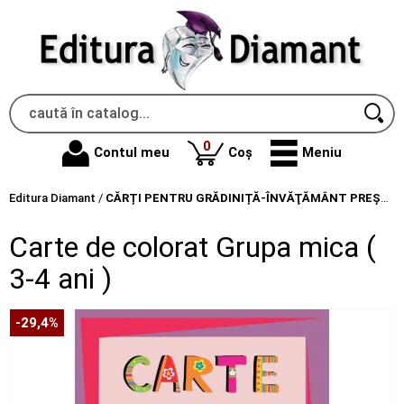
produse
0
Contul meu
Coș
Meniu
Editura Diamant
/
CĂRȚI PENTRU GRĂDINIȚĂ-ÎNVĂŢĂMÂNT PREŞCOLAR
Carte de colorat Grupa mica (
3-4 ani )
-29,4%