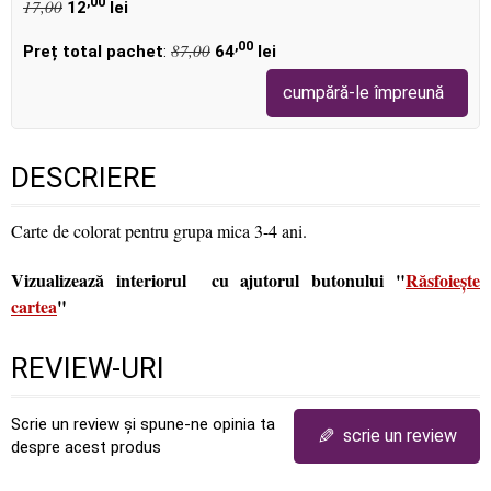
,00
17,00
12
lei
,00
87,00
Preț total pachet
:
64
lei
cumpără-le împreună
DESCRIERE
Carte de colorat pentru grupa mica 3-4 ani.
Vizualizează interiorul cu ajutorul butonului "
Răsfoiește
cartea
"
REVIEW-URI
Scrie un review și spune-ne opinia ta
✎
scrie un review
despre acest produs