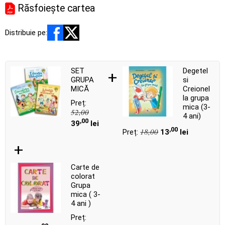
Răsfoiește cartea
Distribuie pe:
SET
Degetel
+
GRUPA
si
MICĂ
Creionel
la grupa
Preț:
mica (3-
52,00
4 ani)
,00
39
lei
,00
18,00
Preț:
13
lei
+
Carte de
colorat
Grupa
mica ( 3-
4 ani )
Preț: