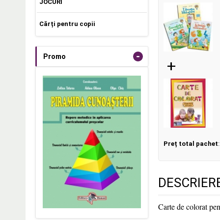
JOCURI
Cărți pentru copii
-
Promo
+
Preț total pachet
DESCRIER
Carte de colorat pe