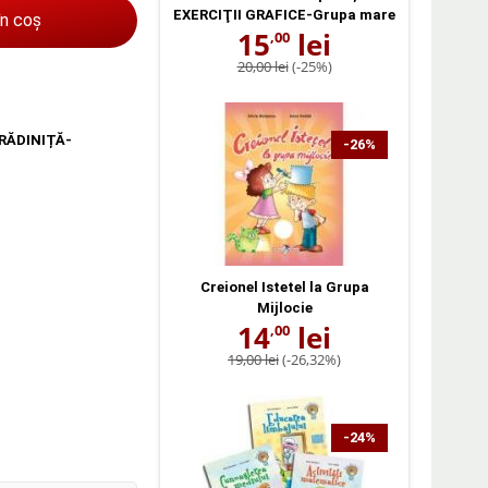
EXERCIŢII GRAFICE-Grupa mare
în coș
15
lei
,00
20,00 lei
(-25%)
RĂDINIȚĂ-
-26%
Creionel Istetel la Grupa
Mijlocie
14
lei
,00
19,00 lei
(-26,32%)
-24%