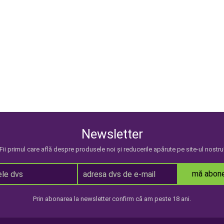
Newsletter
Fii primul care află despre produsele noi și reducerile apărute pe site-ul nostru
mă abon
Prin abonarea la newsletter confirm că am peste 18 ani.