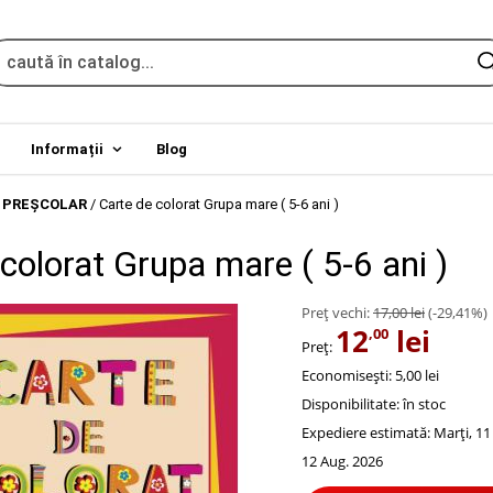
Informații
Blog
 PREŞCOLAR
/
Carte de colorat Grupa mare ( 5-6 ani )
colorat Grupa mare ( 5-6 ani )
Preț vechi:
17,00 lei
(-29,41%)
12
lei
,00
Preț:
Economisești: 5,00 lei
Disponibilitate:
în stoc
Expediere estimată:
Marți, 11
12 Aug. 2026