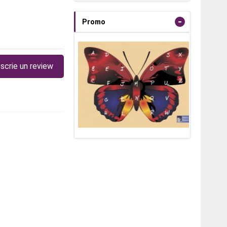
-
Promo
scrie un review