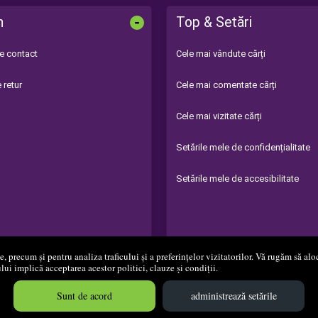
-
n
Top & Setări
de contact
Cele mai vândute cărți
 retur
Cele mai comentate cărți
Cele mai vizitate cărți
Setările mele de confidențialitate
Setările mele de accesibilitate
 precum și pentru analiza traficului și a preferințelor vizitatorilor. Vă rugăm să aloc
ului implică acceptarea acestor politici, clauze și condiții.
008 - 2026
S.C. Editura Diamant S.R.L.
Magazin online
creat de
Vital 
Sunt de acord
administrează setările
Created in 0.1341 sec