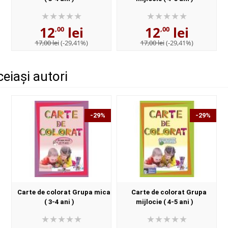
12
lei
12
lei
,00
,00
17,00 lei
(-29,41%)
17,00 lei
(-29,41%)
ceiași autori
-29%
-29%
Carte de colorat Grupa mica
Carte de colorat Grupa
( 3-4 ani )
mijlocie ( 4-5 ani )