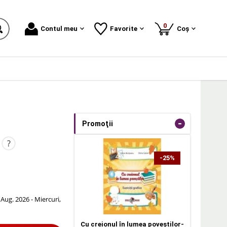
produse
0
Contul meu
Favorite
Coș
-
Promoţii
?
-25%
 Aug. 2026 - Miercuri,
Cu creionul în lumea poveştilor-