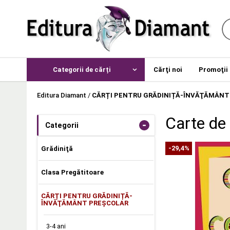
Categorii de cărți
Cărţi noi
Promoţii
Editura Diamant
/
CĂRȚI PENTRU GRĂDINIȚĂ-ÎNVĂŢĂMÂNT
Carte de 
-
Categorii
-29,4%
Grădiniţă
Clasa Pregătitoare
CĂRȚI PENTRU GRĂDINIȚĂ-
ÎNVĂŢĂMÂNT PREŞCOLAR
3-4 ani