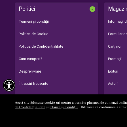
-
Politici
Magazi
Termeni și condiții
Informații 
Politica de Cookie
Formular de
Politica de Confidențialitate
Cărţi noi
Cum cumperi?
Promoţii
Despre livrare
Edituri

Întrebări frecvente
Autori
Parteneri
Acest site folosește cookie-uri pentru a permite plasarea de comenzi online,
de Confidențialitate
și
Clauze și Condiții
. Utilizarea în continuare a site-
© 2