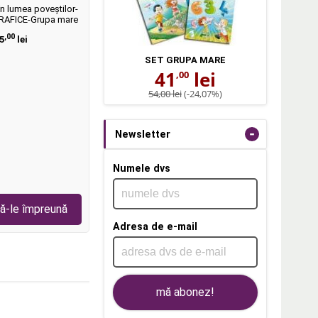
în lumea poveştilor-
GRAFICE-Grupa mare
,00
5
lei
SET GRUPA MARE
41
lei
,00
54,00 lei
(-24,07%)
-
Newsletter
Numele dvs
ă-le împreună
Adresa de e-mail
mă abonez!