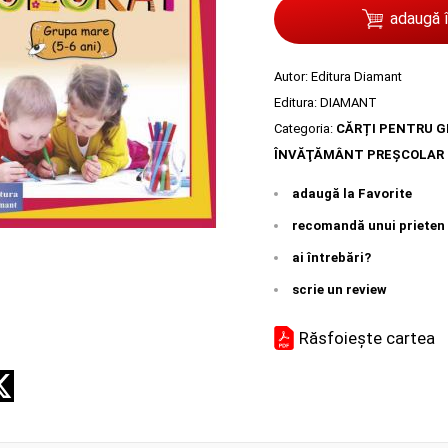
adaugă 
Autor:
Editura Diamant
Editura:
DIAMANT
Categoria:
CĂRȚI PENTRU G
ÎNVĂŢĂMÂNT PREŞCOLAR
adaugă la Favorite
recomandă unui prieten
ai întrebări?
scrie un review
Răsfoiește cartea