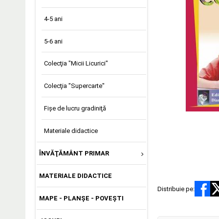
4-5 ani
5-6 ani
Colecţia "Micii Licurici"
Colecţia "Supercarte"
Fişe de lucru gradiniţă
Materiale didactice
ÎNVĂŢĂMÂNT PRIMAR
MATERIALE DIDACTICE
Distribuie pe:
MAPE - PLANȘE - POVEȘTI