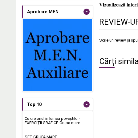
Vizualizează inter
-
Aprobare MEN
REVIEW-UR
Scrie un review și sp
Cărți simil
-
Top 10
Cu creionul în lumea poveştilor-
EXERCIŢII GRAFICE-Grupa mare
SET GRUPA MARE