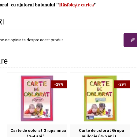
iorul cu ajutorul butonului "
Răsfoiește cartea
"
I
✎
une-ne opinia ta despre acest produs
are
-29%
-29%
Carte de colorat Grupa mica
Carte de colorat Grupa
( 3-4 ani )
mijlocie ( 4-5 ani )