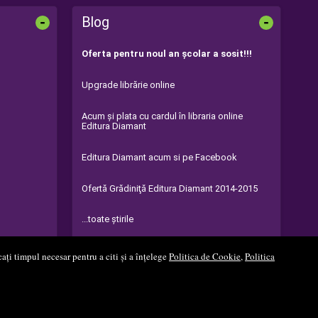
-
-
Blog
Oferta pentru noul an şcolar a sosit!!!
Upgrade librărie online
Acum şi plata cu cardul în libraria online
Editura Diamant
Editura Diamant acum si pe Facebook
Ofertă Grădiniţă Editura Diamant 2014-2015
...toate știrile
ați timpul necesar pentru a citi și a înțelege
Politica de Cookie
,
Politica
Soft