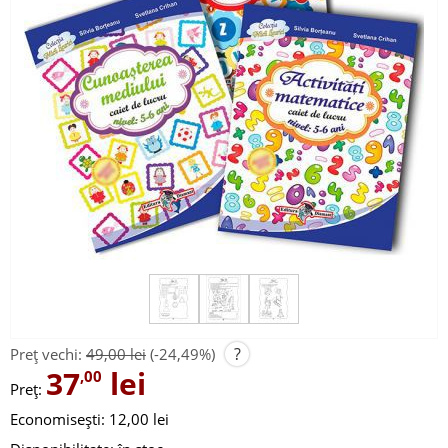
?
Preț vechi:
49,00 lei
(-24,49%)
37
lei
,00
Preț:
Economisești: 12,00 lei