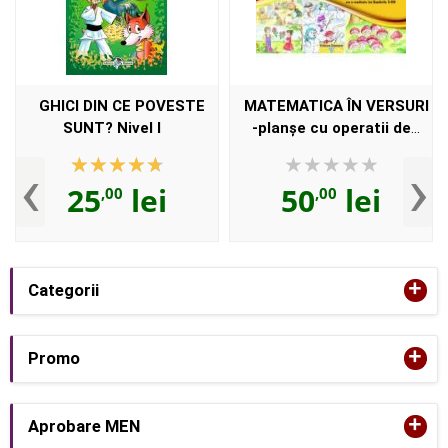
GHICI DIN CE POVESTE
MATEMATICA ÎN VERSURI
SUNT? Nivel I
-planşe cu operatii de
adunare cu o unitate în
‹
›
limitele 1-10
25
lei
50
lei
,00
,00
+
Categorii
+
Promo
+
Aprobare MEN