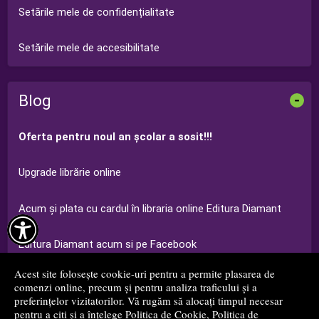
Setările mele de confidențialitate
Setările mele de accesibilitate
Blog
-
Oferta pentru noul an şcolar a sosit!!!
Upgrade librărie online
Acum şi plata cu cardul în libraria online Editura Diamant

Editura Diamant acum si pe Facebook
Acest site folosește cookie-uri pentru a permite plasarea de
Ofertă Grădiniţă Editura Diamant 2014-2015
comenzi online, precum și pentru analiza traficului și a
preferințelor vizitatorilor. Vă rugăm să alocați timpul necesar
pentru a citi și a înțelege
Politica de Cookie
,
Politica de
...toate știrile