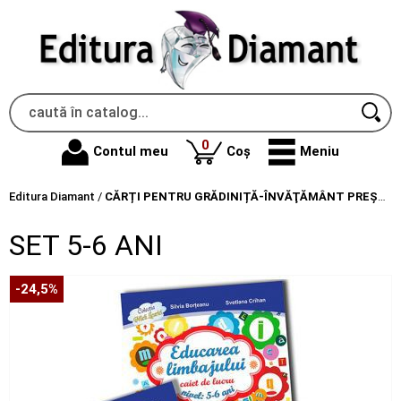
produse
0
Contul meu
Coș
Meniu
Editura Diamant
/
CĂRȚI PENTRU GRĂDINIȚĂ-ÎNVĂŢĂMÂNT PREŞCOLAR
SET 5-6 ANI
-24,5%