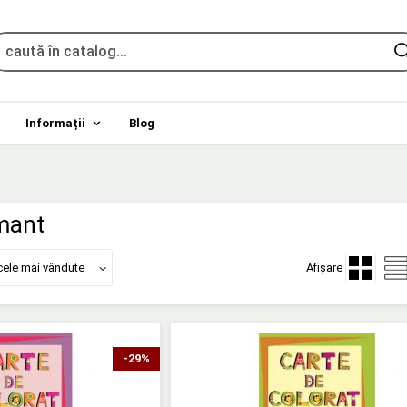
Informații
Blog
mant
cele mai vândute
Afișare
-29%