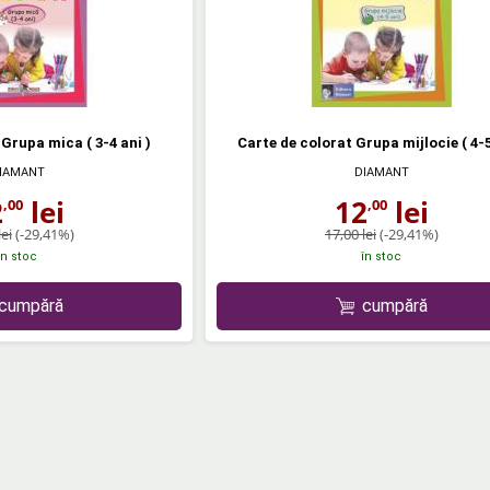
Grupa mica ( 3-4 ani )
Carte de colorat Grupa mijlocie ( 4-5
IAMANT
DIAMANT
2
lei
12
lei
,00
,00
lei
(-29,41%)
17,00 lei
(-29,41%)
în stoc
în stoc
cumpără
cumpără