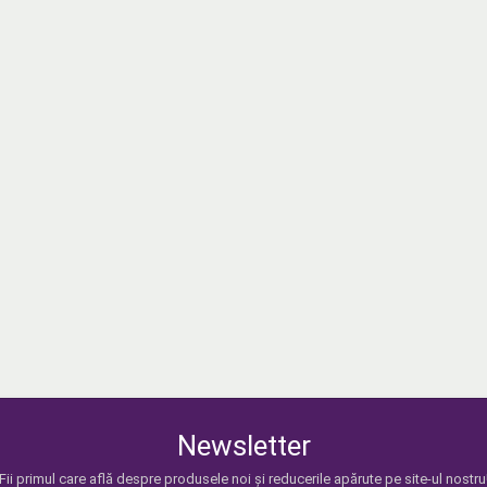
Newsletter
Fii primul care află despre produsele noi și reducerile apărute pe site-ul nostru