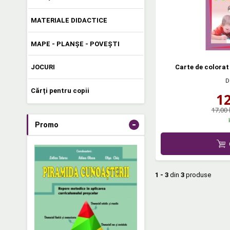
MATERIALE DIDACTICE
MAPE - PLANȘE - POVEȘTI
Carte de colorat 
JOCURI
D
Cărți pentru copii
1
17,00 
-
Promo
1 - 3
din
3
produse