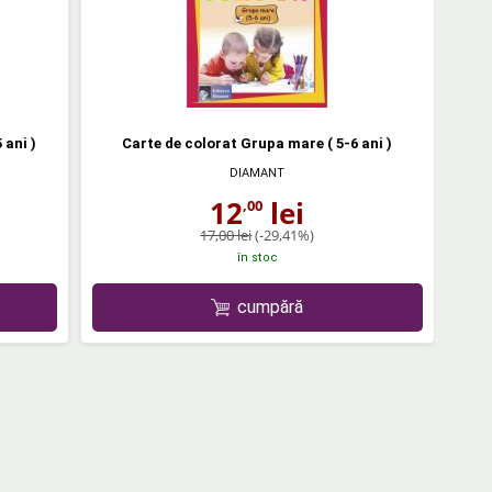
 ani )
Carte de colorat Grupa mare ( 5-6 ani )
DIAMANT
12
lei
,00
17,00 lei
(-29,41%)
în stoc
cumpără