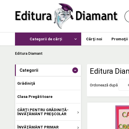
Categorii de cărți
Cărţi noi
Promoţii
Editura Diamant
-
Editura Dia
Categorii
Grădiniţă
Ordonează după
Clasa Pregătitoare
CĂRȚI PENTRU GRĂDINIȚĂ-
ÎNVĂŢĂMÂNT PREŞCOLAR
ÎNVĂŢĂMÂNT PRIMAR