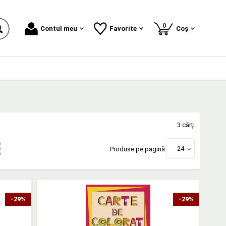
produse
0
Contul meu
Favorite
Coș
3 cărți
24
Produse pe pagină
-29%
-29%