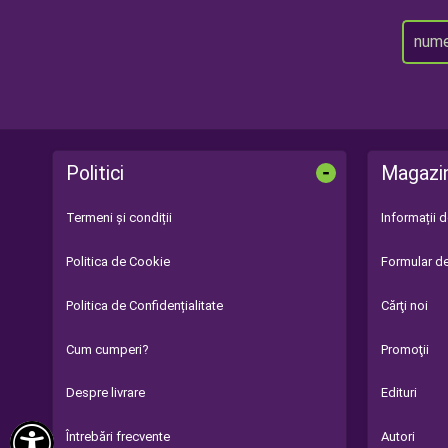
-
Politici
Magazi
Termeni și condiții
Informații 
Politica de Cookie
Formular de
Politica de Confidențialitate
Cărţi noi
Cum cumperi?
Promoţii
Despre livrare
Edituri

Întrebări frecvente
Autori