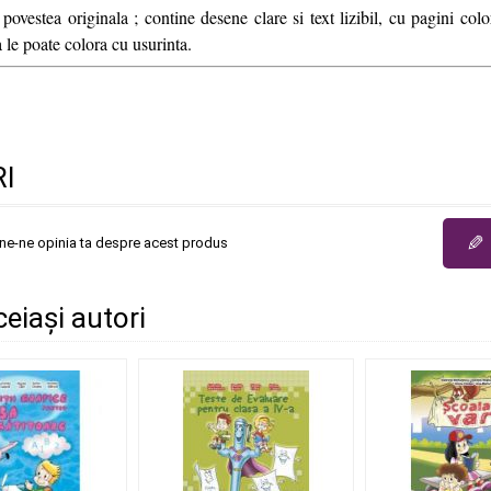
povestea originala ; contine desene clare si text lizibil, cu pagini col
a le poate colora cu usurinta.
I
✎
une-ne opinia ta despre acest produs
ceiași autori