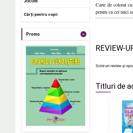
JOCURI
Carte de colorat cu 
pentru ca cei mici s
Cărți pentru copii
-
Promo
REVIEW-UR
Scrie un review și sp
Titluri de a