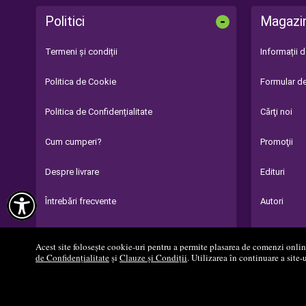
-
Politici
Magazi
Termeni și condiții
Informații 
Politica de Cookie
Formular de
Politica de Confidențialitate
Cărţi noi
Cum cumperi?
Promoţii
Despre livrare
Edituri

Întrebări frecvente
Autori
Parteneri
Acest site folosește cookie-uri pentru a permite plasarea de comenzi online,
de Confidențialitate
și
Clauze și Condiții
. Utilizarea în continuare a site-
© 2