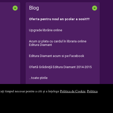
-
-
Blog
Oferta pentru noul an şcolar a sosit!!!
Upgrade librărie online
Acum şi plata cu cardul în libraria online
Editura Diamant
Editura Diamant acum si pe Facebook
Ofertă Grădiniţă Editura Diamant 2014-2015
...toate știrile
ați timpul necesar pentru a citi și a înțelege
Politica de Cookie
,
Politica
Soft