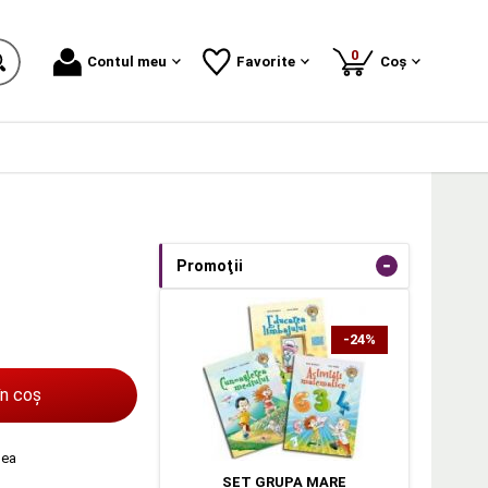
produse
0
Contul meu
Favorite
Coș
-
Promoţii
-24%
în coș
dea
SET GRUPA MARE