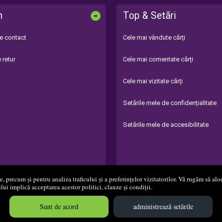
-
n
Top & Setări
de contact
Cele mai vândute cărți
 retur
Cele mai comentate cărți
Cele mai vizitate cărți
Setările mele de confidențialitate
Setările mele de accesibilitate
 precum și pentru analiza traficului și a preferințelor vizitatorilor. Vă rugăm să aloc
ului implică acceptarea acestor politici, clauze și condiții.
008 - 2026
S.C. Editura Diamant S.R.L.
Magazin online
creat de
Vital 
Sunt de acord
administrează setările
Created in 0.1430 sec