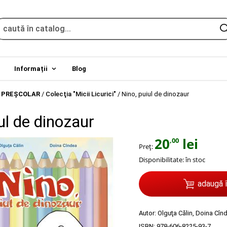
Informații
Blog
 PREŞCOLAR
/
Colecţia "Micii Licurici"
/
Nino, puiul de dinozaur
ul de dinozaur
20
lei
,00
Preț:
Disponibilitate:
în stoc
adaugă 
Autor:
Olguţa Călin
,
Doina Cîn
ISBN:
978-606-8225-93-7