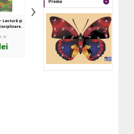
-
›
Promo
- Lectură şi
Şcoala de vară - Lectură şi
Şcoala de vară - Lec
disciplinare
activităţi interdisciplinare
activităţi interdiscip
a III-a
pentru clasa a II-a
pentru clasa I
lei
25
lei
25
lei
,00
,00