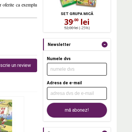
or oferite ca exemplu
SET GRUPA MICĂ
39
lei
,00
52,00 lei
(-25%)
-
Newsletter
Numele dvs
scrie un review
Adresa de e-mail
mă abonez!