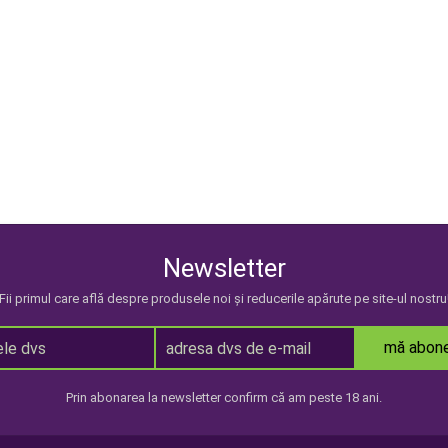
Newsletter
Fii primul care află despre produsele noi și reducerile apărute pe site-ul nostru
mă abon
Prin abonarea la newsletter confirm că am peste 18 ani.