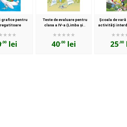
i grafice pentru
Teste de evaluare pentru
Şcoala de vară 
regatitoare
clasa a IV-a (Limba şi
activităţi inter
literaratura română,
pentru clasa 
Matematică)
0
lei
40
lei
25
,00
,00
,00