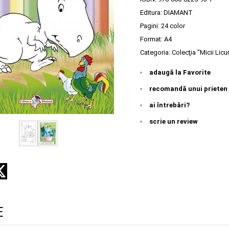
Editura:
DIAMANT
Pagini:
24 color
Format: A4
Categoria:
Colecţia "Micii Licur
adaugă la Favorite
recomandă unui prieten
ai întrebări?
scrie un review
E