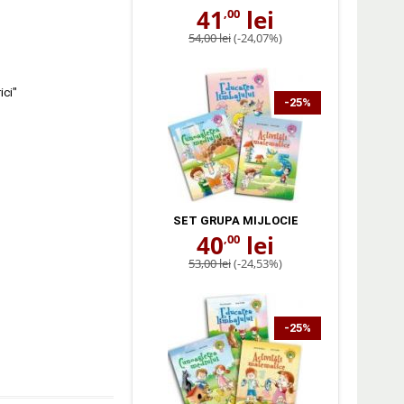
41
lei
,00
54,00 lei
(-24,07%)
ici"
-25%
SET GRUPA MIJLOCIE
40
lei
,00
53,00 lei
(-24,53%)
-25%