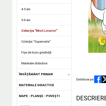
4-5 ani
5-6 ani
Colecţia "Micii Licurici"
Colecţia "Supercarte"
Fişe de lucru gradiniţă
Materiale didactice
ÎNVĂŢĂMÂNT PRIMAR
Distribuie pe:
MATERIALE DIDACTICE
MAPE - PLANȘE - POVEȘTI
DESCRIER