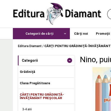
Categorii de cărți
Cărţi noi
Promoţii
Editura Diamant
/
CĂRȚI PENTRU GRĂDINIȚĂ-ÎNVĂŢĂMÂNT
Nino, pui
-
Categorii
Grădiniţă
Clasa Pregătitoare
CĂRȚI PENTRU GRĂDINIȚĂ-
ÎNVĂŢĂMÂNT PREŞCOLAR
3-4 ani