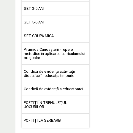
SET 3-5 ANI
SET 5-6 ANI
SET GRUPA MICĂ
Piramida Cunoașterii - repere
metodice în aplicarea curriculumului
preşcolar
Condica de evidenţa activităţii
didactice în educaţia timpurie
Condică de evidență a educatoarei
POFTIŢI ÎN TRENULEŢUL
JOCURILOR
POFTIŢI LA SERBARE!