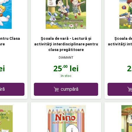
entru Clasa
Şcoala de vară - Lectură şi
Şcoala de
are
activităţi interdisciplinare pentru
activităţi in
clasa pregătitoare
DIAMANT
ei
25
lei
2
,00
în stoc
ră
cumpără