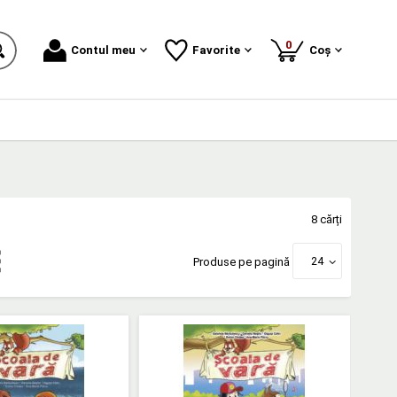
produse
0
Contul meu
Favorite
Coș
8 cărți
24
Produse pe pagină