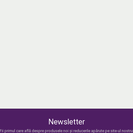
Newsletter
Fii primul care află despre produsele noi și reducerile apărute pe site-ul nostru