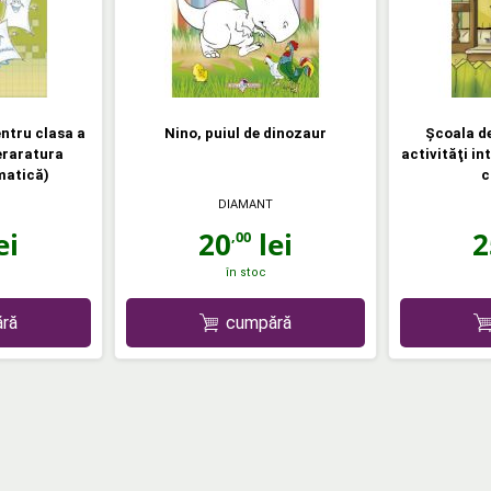
ntru clasa a
Nino, puiul de dinozaur
Şcoala de
teraratura
activităţi in
atică)
c
DIAMANT
ei
20
lei
2
,00
în stoc
ră
cumpără