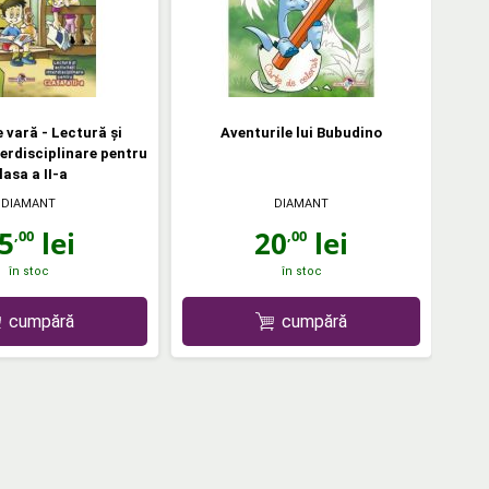
 vară - Lectură şi
Aventurile lui Bubudino
terdisciplinare pentru
lasa a II-a
DIAMANT
DIAMANT
5
lei
20
lei
,00
,00
în stoc
în stoc
cumpără
cumpără