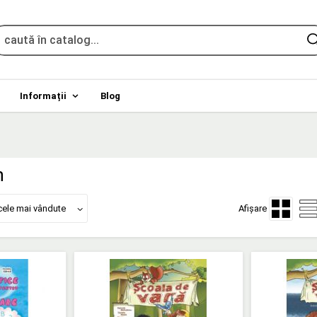
Informații
Blog
n
cele mai vândute
Afișare