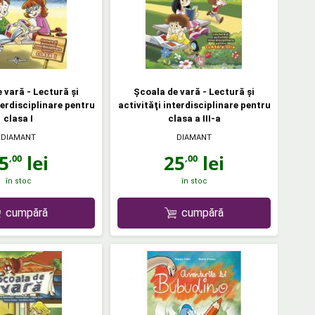
 vară - Lectură şi
Şcoala de vară - Lectură şi
terdisciplinare pentru
activităţi interdisciplinare pentru
clasa I
clasa a III-a
DIAMANT
DIAMANT
5
lei
25
lei
,00
,00
în stoc
în stoc
cumpără
cumpără