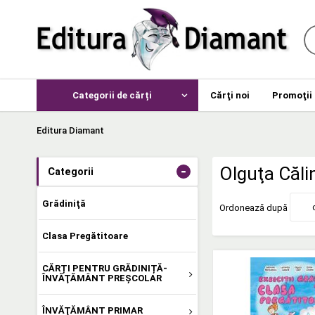
Categorii de cărți
Cărţi noi
Promoţii
Editura Diamant
-
Olguţa Căli
Categorii
Grădiniţă
Ordonează după
Clasa Pregătitoare
CĂRȚI PENTRU GRĂDINIȚĂ-
ÎNVĂŢĂMÂNT PREŞCOLAR
ÎNVĂŢĂMÂNT PRIMAR