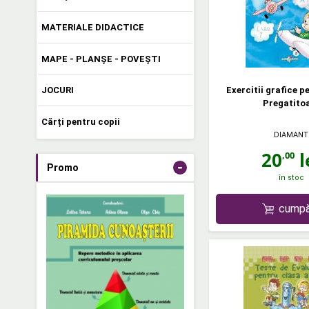
MATERIALE DIDACTICE
MAPE - PLANȘE - POVEȘTI
Exercitii grafice p
JOCURI
Pregatito
Cărți pentru copii
DIAMANT
20
l
,00
-
Promo
în stoc
cumpă