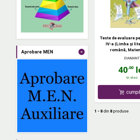
Teste de evaluare pe
IV-a (Limba şi li
română, Matem
-
Aprobare MEN
DIAMANT
40
l
,00
în stoc
cumpă
1 - 8
din
8
produse