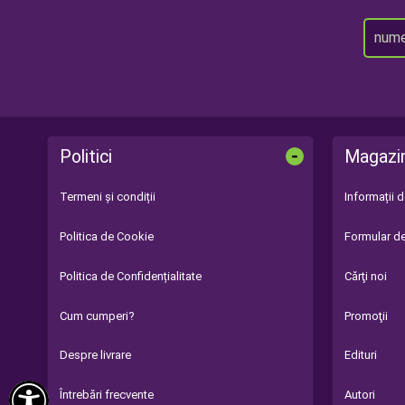
-
Politici
Magazi
Termeni și condiții
Informații 
Politica de Cookie
Formular de
Politica de Confidențialitate
Cărţi noi
Cum cumperi?
Promoţii
Despre livrare
Edituri

Întrebări frecvente
Autori