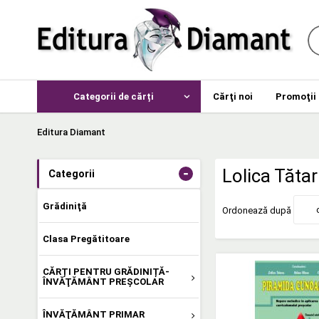
Categorii de cărți
Cărţi noi
Promoţii
Editura Diamant
-
Lolica Tăta
Categorii
Grădiniţă
Ordonează după
Clasa Pregătitoare
CĂRȚI PENTRU GRĂDINIȚĂ-
ÎNVĂŢĂMÂNT PREŞCOLAR
ÎNVĂŢĂMÂNT PRIMAR