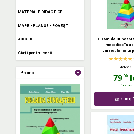
MATERIALE DIDACTICE
MAPE - PLANȘE - POVEȘTI
Piramida Cunoașter
JOCURI
metodice în ap
curriculumului 
Cărți pentru copii
DIAMANT
-
Promo
79
l
,00
în stoc
cumpă