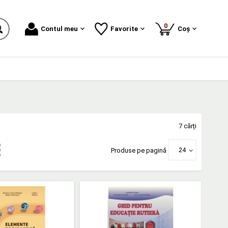
produse
0
Contul meu
Favorite
Coș
7 cărți
24
Produse pe pagină