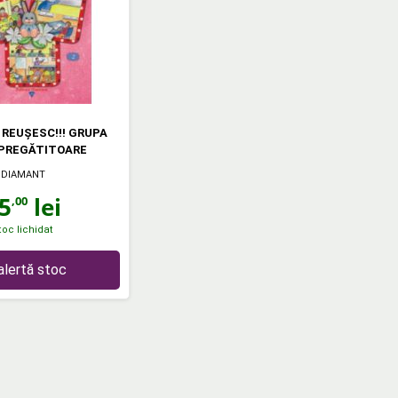
, REUŞESC!!! GRUPA
PREGĂTITOARE
DIAMANT
5
lei
,00
toc lichidat
alertă stoc