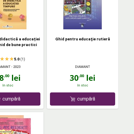
didactică a educației
Ghid pentru educaţie rutieră
hid de bune practici
5.0
(1)
AMANT
- 2023
DIAMANT
8
lei
30
lei
,00
,00
în stoc
în stoc
cumpără
cumpără