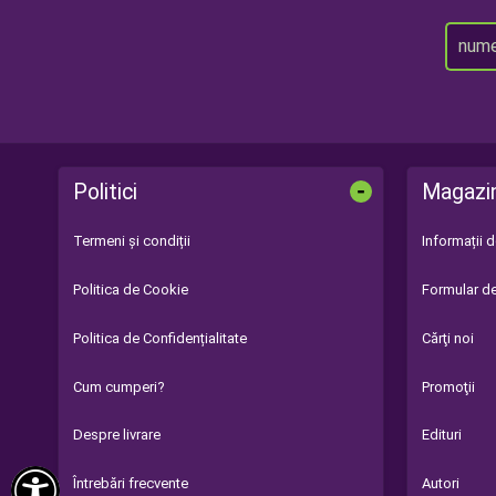
-
Politici
Magazi
Termeni și condiții
Informații 
Politica de Cookie
Formular de
Politica de Confidențialitate
Cărţi noi
Cum cumperi?
Promoţii
Despre livrare
Edituri

Întrebări frecvente
Autori