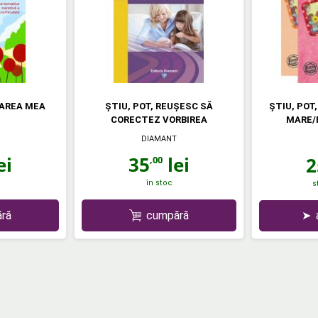
AREA MEA
ŞTIU, POT, REUŞESC SĂ
ŞTIU, POT
CORECTEZ VORBIREA
MARE/
DIAMANT
ei
35
lei
2
,00
în stoc
s
ră
cumpără
➤