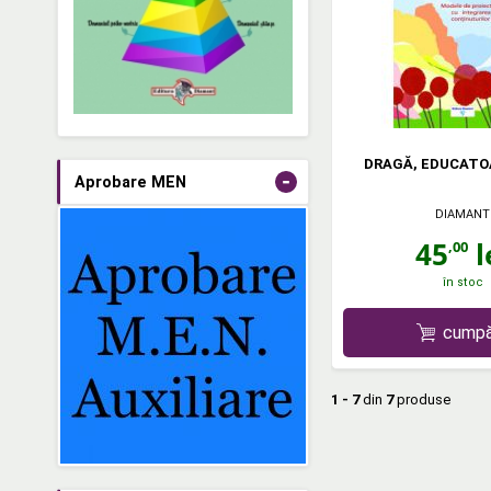
DRAGĂ, EDUCATO
-
Aprobare MEN
DIAMANT
45
l
,00
în stoc
cumpă
1 - 7
din
7
produse