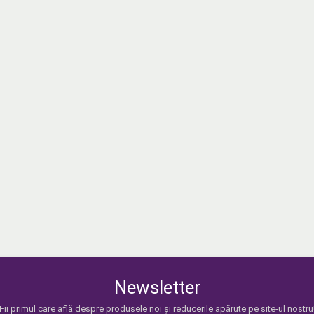
Newsletter
Fii primul care află despre produsele noi și reducerile apărute pe site-ul nostru