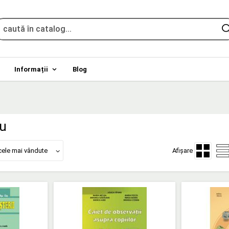
Informații
Blog
ru
cele mai vândute
Afișare