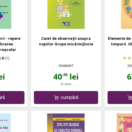
ii - repere
Caiet de observaţii asupra
Elemente de 
licarea
copiilor Grupa mică/mijlocie
timpurii. G
preşcolar
5.0
(1)
DIAMANT
DI
ei
40
lei
6
,00
în stoc
ră
cumpără