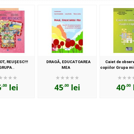
OT, REUŞESC!!!
DRAGĂ, EDUCATOAREA
Caiet de obser
GRUPA
MEA
copiilor Grupa mi
REGĂTITOARE
5
lei
45
lei
40
,00
,00
,00