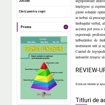
îngrijorătoare îndeo
JOCURI
înțelegere și exprim
găsite soluțiile opt
Cărți pentru copii
ar trebui să preocup
limbajului verbal, al
-
Promo
acestea pot avea o i
experiență profesio
tulburărilor de lim
instrument util și u
Caietul de logopedi
autoarele reușesc să 
REVIEW-UR
Scrie un review și sp
Titluri de a