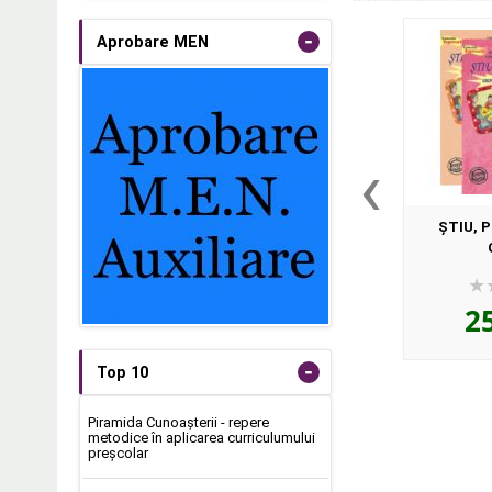
-
Aprobare MEN
‹
ŞTIU, P
MARE/P
2
-
Top 10
Piramida Cunoașterii - repere
metodice în aplicarea curriculumului
preşcolar