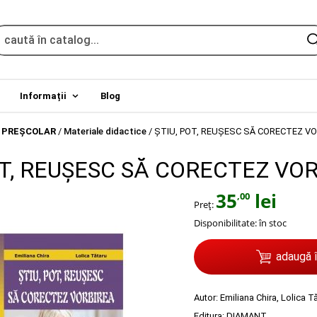
Informații
Blog
 PREŞCOLAR
/
Materiale didactice
/
ŞTIU, POT, REUŞESC SĂ CORECTEZ V
OT, REUŞESC SĂ CORECTEZ VO
35
lei
,00
Preț:
Disponibilitate:
în stoc
adaugă 
Autor:
Emiliana Chira
,
Lolica T
Editura:
DIAMANT