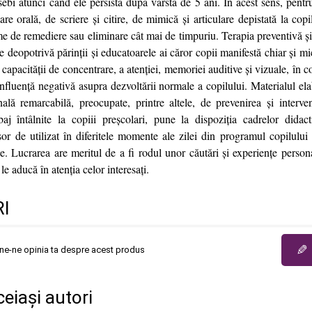
sebi atunci când ele persistă după vârsta de 5 ani. În acest sens, pentr
are orală, de scriere și citire, de mimică și articulare depistată la copi
ime de remediere sau eliminare cât mai de timpuriu. Terapia preventivă și
e deopotrivă părinții și educatoarele ai căror copii manifestă chiar și mic
 capacității de concentrare, a atenției, memoriei auditive și vizuale, în c
nfluență negativă asupra dezvoltării normale a copilului. Materialul el
nală remarcabilă, preocupate, printre altele, de prevenirea și interve
baj întâlnite la copiii preșcolari, pune la dispoziția cadrelor didact
șor de utilizat în diferitele momente ale zilei din programul copilului 
e. Lucrarea are meritul de a fi rodul unor căutări și experiențe persona
le aducă în atenția celor interesați.
I
✎
une-ne opinia ta despre acest produs
ceiași autori