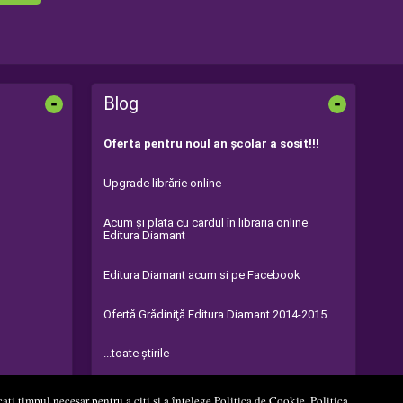
-
-
Blog
Oferta pentru noul an şcolar a sosit!!!
Upgrade librărie online
Acum şi plata cu cardul în libraria online
Editura Diamant
Editura Diamant acum si pe Facebook
Ofertă Grădiniţă Editura Diamant 2014-2015
...toate știrile
ați timpul necesar pentru a citi și a înțelege
Politica de Cookie
,
Politica