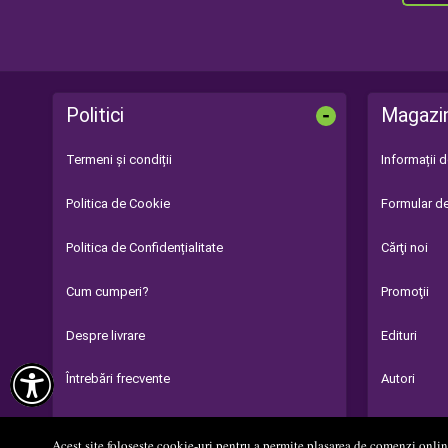
-
Politici
Magazi
Termeni și condiții
Informații 
Politica de Cookie
Formular de
Politica de Confidențialitate
Cărţi noi
Cum cumperi?
Promoţii
Despre livrare
Edituri

Întrebări frecvente
Autori
Parteneri
Acest site folosește cookie-uri pentru a permite plasarea de comenzi online,