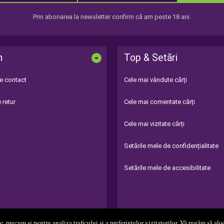
Prin abonarea la newsletter confirm că am peste 18 ani.
-
n
Top & Setări
de contact
Cele mai vândute cărți
 retur
Cele mai comentate cărți
Cele mai vizitate cărți
Setările mele de confidențialitate
Setările mele de accesibilitate
 precum și pentru analiza traficului și a preferințelor vizitatorilor. Vă rugăm să aloc