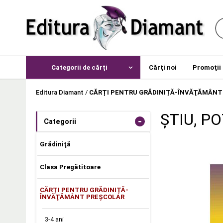
Categorii de cărți
Cărţi noi
Promoţii
Editura Diamant
/
CĂRȚI PENTRU GRĂDINIȚĂ-ÎNVĂŢĂMÂNT
ŞTIU, P
-
Categorii
Grădiniţă
Clasa Pregătitoare
CĂRȚI PENTRU GRĂDINIȚĂ-
ÎNVĂŢĂMÂNT PREŞCOLAR
3-4 ani