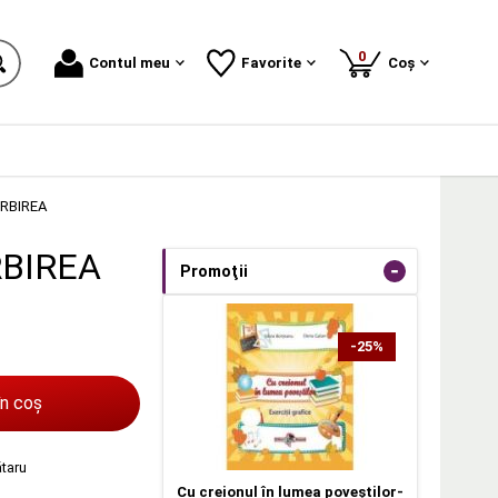
produse
0
Contul meu
Favorite
Coș
ORBIREA
RBIREA
-
Promoţii
-25%
în coș
ătaru
Cu creionul în lumea poveştilor-