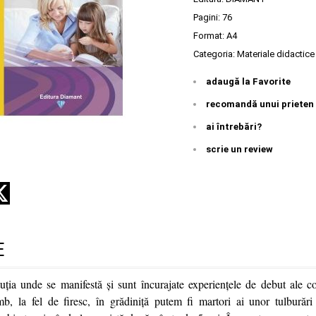
Pagini:
76
Format: A4
Categoria:
Materiale didactice
adaugă la Favorite
recomandă unui prieten
ai întrebări?
scrie un review
E
ituţia unde se manifestă şi sunt încurajate experienţele de debut ale c
mb, la fel de firesc, în grădiniță putem fi martori ai unor tulburări