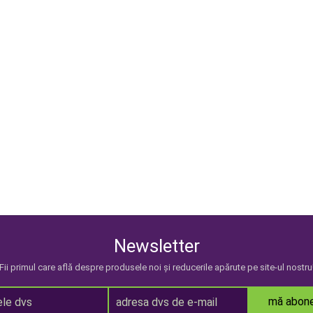
Newsletter
Fii primul care află despre produsele noi și reducerile apărute pe site-ul nostru
mă abon