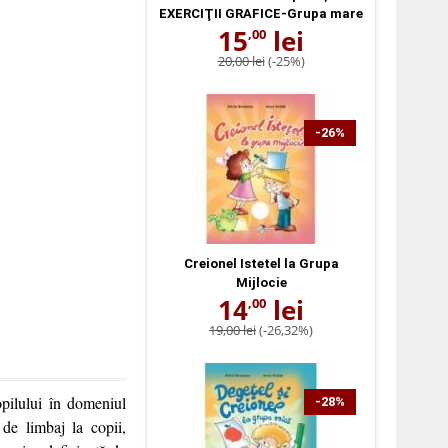
EXERCIŢII GRAFICE-Grupa mare
15
lei
,00
20,00 lei
(-25%)
-26%
Creionel Istetel la Grupa
Mijlocie
14
lei
,00
19,00 lei
(-26,32%)
opilului în domeniul
-28%
 de limbaj la copii,