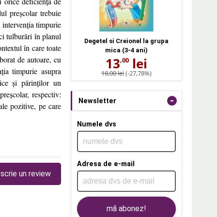
u orice deficiență de
lul preșcolar trebuie
 intervenția timpurie
i tulburări în planul
Degetel si Creionel la grupa
ontextul în care toate
mica (3-4 ani)
aborat de autoare, cu
13
lei
,00
nția timpurie asupra
18,00 lei
(-27,78%)
ice și părinților un
preșcolar, respectiv:
-
Newsletter
le pozitive, pe care
Numele dvs
Adresa de e-mail
scrie un review
mă abonez!