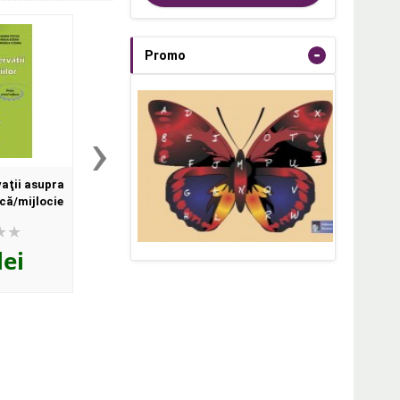
-
Promo
›
vaţii asupra
Ghid pentru educaţie
Piramida Cunoaște
că/mijlocie
rutieră
repere metodice în ap
curriculumului preşc
lei
30
lei
79
lei
,00
,00