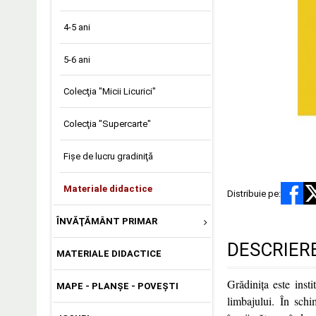
4-5 ani
5-6 ani
Colecţia "Micii Licurici"
Colecţia "Supercarte"
Fişe de lucru gradiniţă
Materiale didactice
Distribuie pe:
ÎNVĂŢĂMÂNT PRIMAR
DESCRIER
MATERIALE DIDACTICE
Grădiniţa este inst
MAPE - PLANȘE - POVEȘTI
limbajului. În schi