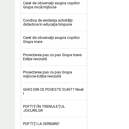
Caiet de observaţii asupra copiilor
Grupa mică/mijlocie
Condica de evidenţa activităţii
didactice în educaţia timpurie
Caiet de observaţii asupra copiilor
Grupa mare
Proiectarea pas cu pas Grupa mare-
Ediție revizuită
Proiectarea pas cu pas Grupa
mijlocie-Ediție revizuită
GHICI DIN CE POVESTE SUNT? Nivel
I
POFTIŢI ÎN TRENULEŢUL
JOCURILOR
POFTIŢI LA SERBARE!