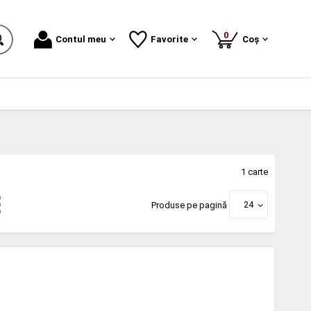
produse
0
Contul meu
Favorite
Coș
1 carte
24
Produse pe pagină