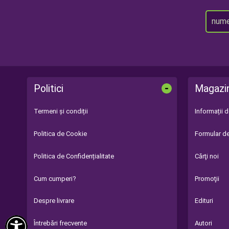
-
Politici
Magazi
Termeni și condiții
Informații 
Politica de Cookie
Formular de
Politica de Confidențialitate
Cărţi noi
Cum cumperi?
Promoţii
Despre livrare
Edituri

Întrebări frecvente
Autori