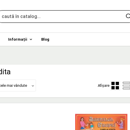
Informații
Blog
ita
cele mai vândute
Afișare