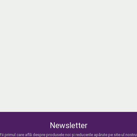
Newsletter
Fii primul care află despre produsele noi și reducerile apărute pe site-ul nostru