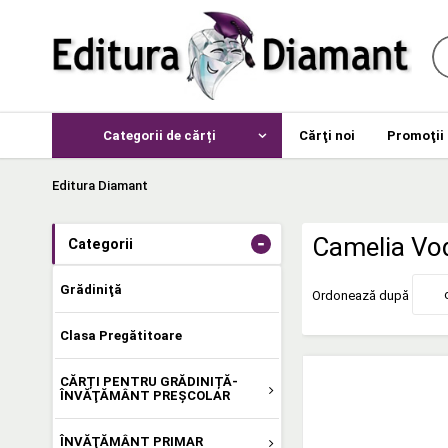
Categorii de cărți
Cărţi noi
Promoţii
Editura Diamant
-
Camelia Vod
Categorii
Grădiniţă
Ordonează după
Clasa Pregătitoare
CĂRȚI PENTRU GRĂDINIȚĂ-
ÎNVĂŢĂMÂNT PREŞCOLAR
ÎNVĂŢĂMÂNT PRIMAR