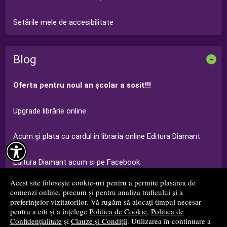
Setările mele de accesibilitate
Blog
-
Oferta pentru noul an şcolar a sosit!!!
Upgrade librărie online
Acum şi plata cu cardul în libraria online Editura Diamant

Editura Diamant acum si pe Facebook
Acest site folosește cookie-uri pentru a permite plasarea de
Ofertă Grădiniţă Editura Diamant 2014-2015
comenzi online, precum și pentru analiza traficului și a
preferințelor vizitatorilor. Vă rugăm să alocați timpul necesar
pentru a citi și a înțelege
Politica de Cookie
,
Politica de
...toate știrile
Confidențialitate
și
Clauze și Condiții
. Utilizarea în continuare a