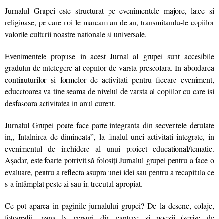
Jurnalul Grupei este structurat pe evenimentele majore, laice si
religioase, pe care noi le marcam an de an, transmitandu-le copiilor
valorile culturii noastre nationale si universale.
Evenimentele propuse in acest Jurnal al grupei sunt accesibile
gradului de intelegere al copiilor de varsta prescolara. In abordarea
continuturilor si formelor de activitati pentru fiecare eveniment,
educatoarea va tine seama de nivelul de varsta al copiilor cu care isi
desfasoara activitatea in anul curent.
Jurnalul Grupei poate face parte integranta din secventele derulate
in,, Intalnirea de dimineata”, la finalul unei activitati integrate, in
evenimentul de inchidere al unui proiect educational/tematic.
Aşadar, este foarte potrivit să folosiţi Jurnalul grupei pentru a face o
evaluare, pentru a reflecta asupra unei idei sau pentru a recapitula ce
s-a întâmplat peste zi sau în trecutul apropiat.
Ce pot aparea in paginile jurnalului grupei? De la desene, colaje,
fotografii, pana la versuri din cantece si poezii (scrise de