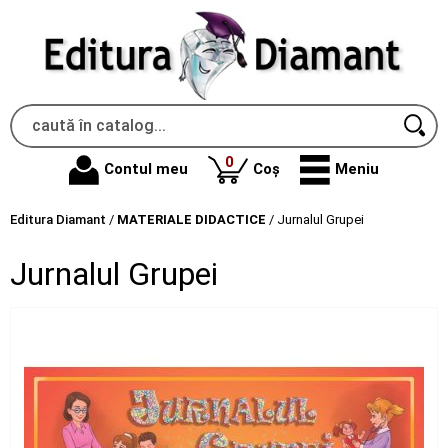
produse
0
Contul meu
Coș
Meniu
Editura Diamant
/
MATERIALE DIDACTICE
/
Jurnalul Grupei
Jurnalul Grupei