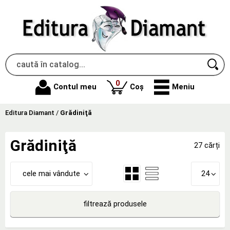
produse
0
Contul meu
Coș
Meniu
Editura Diamant
/
Grădiniţă
Grădiniţă
27 cărți
cele mai vândute
24
filtrează produsele