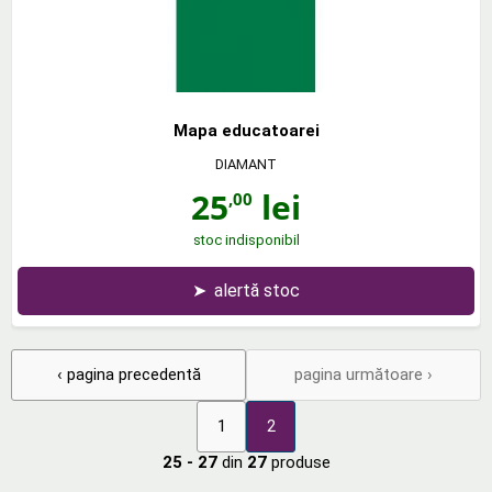
Mapa educatoarei
DIAMANT
25
lei
,00
stoc indisponibil
➤
alertă stoc
‹ pagina precedentă
pagina următoare ›
1
2
25 - 27
din
27
produse