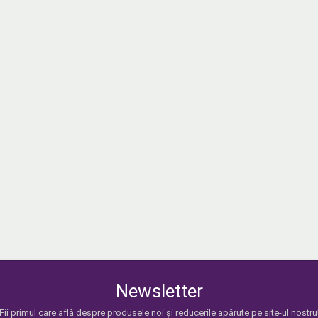
Newsletter
Fii primul care află despre produsele noi și reducerile apărute pe site-ul nostru