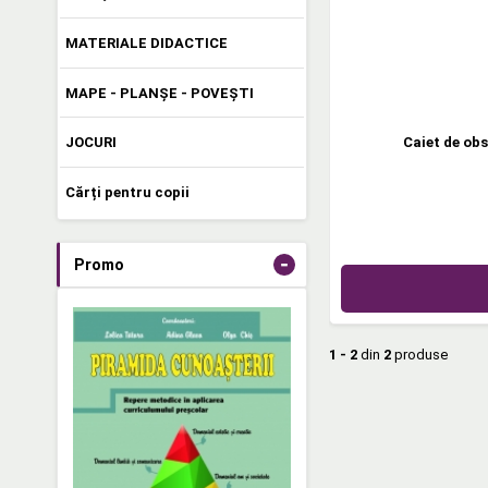
MATERIALE DIDACTICE
MAPE - PLANȘE - POVEȘTI
Caiet de obs
JOCURI
Cărți pentru copii
-
Promo
1 - 2
din
2
produse