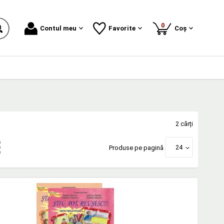
produse
0
Contul meu
Favorite
Coș
2 cărți
24
Produse pe pagină