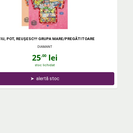
IU, POT, REUŞESC!!! GRUPA MARE/PREGĂTITOARE
DIAMANT
25
lei
,00
stoc lichidat
➤
alertă stoc