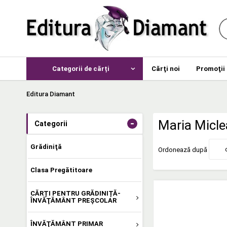
Categorii de cărți
Cărţi noi
Promoţii
Editura Diamant
-
Maria Micle
Categorii
Grădiniţă
Ordonează după
Clasa Pregătitoare
CĂRȚI PENTRU GRĂDINIȚĂ-
ÎNVĂŢĂMÂNT PREŞCOLAR
ÎNVĂŢĂMÂNT PRIMAR