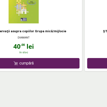
ervaţii asupra copiilor Grupa mică/mijlocie
ŞT
DIAMANT
40
lei
,00
în stoc
cumpără