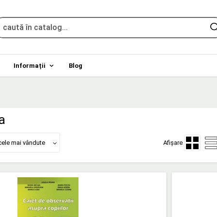
Informații
Blog
a
cele mai vândute
Afișare