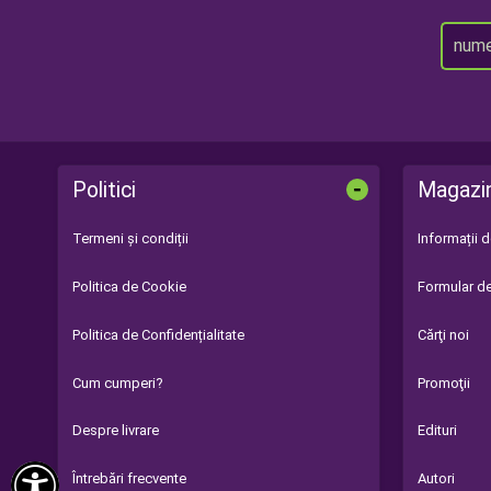
-
Politici
Magazi
Termeni și condiții
Informații 
Politica de Cookie
Formular de
Politica de Confidențialitate
Cărţi noi
Cum cumperi?
Promoţii
Despre livrare
Edituri

Întrebări frecvente
Autori