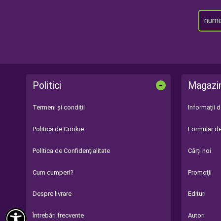
-
Politici
Magazi
Termeni și condiții
Informații 
Politica de Cookie
Formular de
Politica de Confidențialitate
Cărţi noi
Cum cumperi?
Promoţii
Despre livrare
Edituri

Întrebări frecvente
Autori