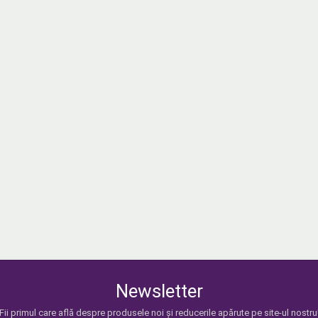
Newsletter
Fii primul care află despre produsele noi și reducerile apărute pe site-ul nostru