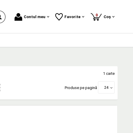
produse
0
Contul meu
Favorite
Coș
1 carte
24
Produse pe pagină