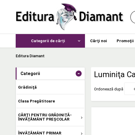
Categorii de cărți
Cărţi noi
Promoţii
Editura Diamant
-
Luminiţa C
Categorii
Grădiniţă
Ordonează după
Clasa Pregătitoare
CĂRȚI PENTRU GRĂDINIȚĂ-
ÎNVĂŢĂMÂNT PREŞCOLAR
ÎNVĂŢĂMÂNT PRIMAR