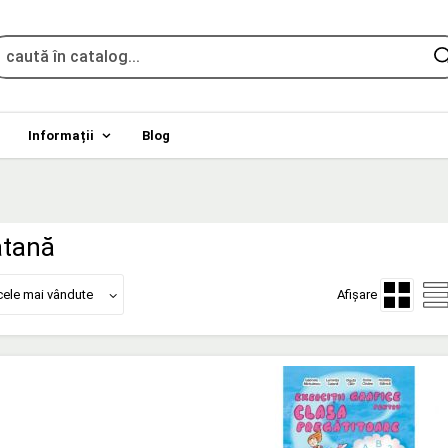
Informații
Blog
atană
cele mai vândute
Afișare