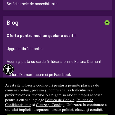
Setările mele de accesibilitate
Blog
-
Oferta pentru noul an şcolar a sosit!!!
Upgrade librărie online
Acum şi plata cu cardul în libraria online Editura Diamant

Editura Diamant acum si pe Facebook
Acest site folosește cookie-uri pentru a permite plasarea de
Ofertă Grădiniţă Editura Diamant 2014-2015
comenzi online, precum și pentru analiza traficului și a
preferințelor vizitatorilor. Vă rugăm să alocați timpul necesar
pentru a citi și a înțelege
Politica de Cookie
,
Politica de
...toate știrile
Confidențialitate
și
Clauze și Condiții
. Utilizarea în continuare a
site-ului implică acceptarea acestor politici, clauze și condiții.
© 2008 - 2026
S.C. Editura Diamant S.R.L.