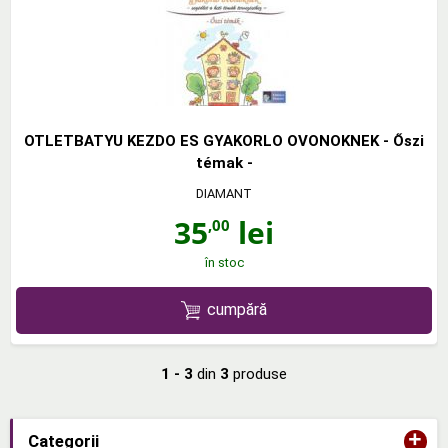
OTLETBATYU KEZDO ES GYAKORLO OVONOKNEK - Őszi
témak -
DIAMANT
35
lei
,00
în stoc
cumpără
1 - 3
din
3
produse
+
Categorii