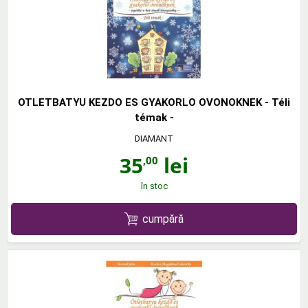
OTLETBATYU KEZDO ES GYAKORLO OVONOKNEK - Téli
témak -
DIAMANT
35
lei
,00
în stoc
cumpără