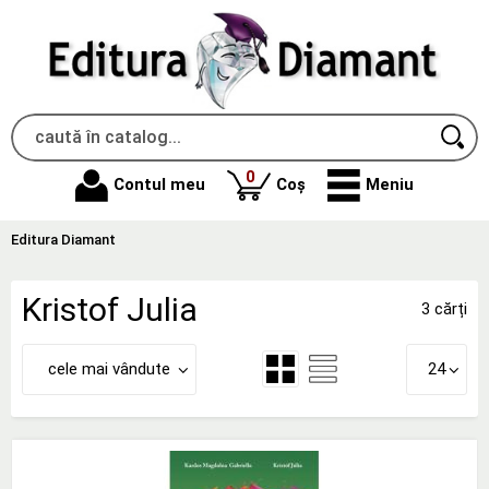
produse
0
Contul meu
Coș
Meniu
Editura Diamant
Kristof Julia
3 cărți
cele mai vândute
24