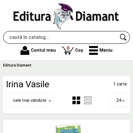
produse
0
Contul meu
Coș
Meniu
Editura Diamant
Irina Vasile
1 carte
cele mai vândute
24