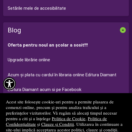
Setările mele de accesibilitate
Blog
-
Oferta pentru noul an şcolar a sosit!!!
Upgrade librărie online
Acum şi plata cu cardul în libraria online Editura Diamant

Editura Diamant acum si pe Facebook
Acest site folosește cookie-uri pentru a permite plasarea de
Ofertă Grădiniţă Editura Diamant 2014-2015
comenzi online, precum și pentru analiza traficului și a
preferințelor vizitatorilor. Vă rugăm să alocați timpul necesar
pentru a citi și a înțelege
Politica de Cookie
,
Politica de
...toate știrile
Confidențialitate
și
Clauze și Condiții
. Utilizarea în continuare a
site-ului implică acceptarea acestor politici, clauze și condiții.