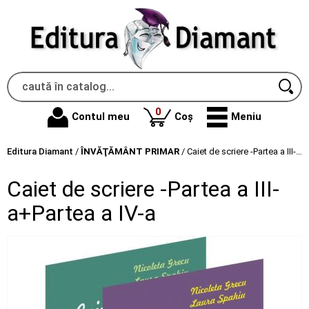
produse
0
Contul meu
Coș
Meniu
Editura Diamant
/
ÎNVĂŢĂMÂNT PRIMAR
/
Caiet de scriere -Partea a III-a+Partea a IV-a
Caiet de scriere -Partea a III-
a+Partea a IV-a