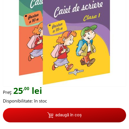
25
lei
,00
Preț:
Disponibilitate:
în stoc
adaugă în coș