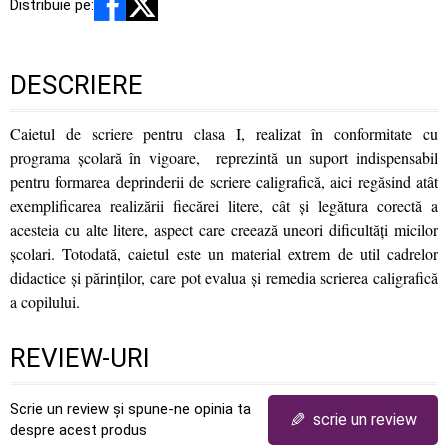
Distribuie pe:
DESCRIERE
Caietul de scriere pentru clasa I, realizat în conformitate cu
programa școlară în vigoare, reprezintă un suport indispensabil
pentru formarea deprinderii de scriere caligrafică, aici regăsind atât
exemplificarea realizării fiecărei litere, cât și legătura corectă a
acesteia cu alte litere, aspect care creează uneori dificultăți micilor
școlari. Totodată, caietul este un material extrem de util cadrelor
didactice și părinților, care pot evalua și remedia scrierea caligrafică
a copilului.
REVIEW-URI
Scrie un review și spune-ne opinia ta
✎
scrie un review
despre acest produs