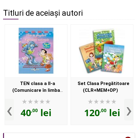
Titluri de aceiași autori
TEN clasa a II-a
Set Clasa Pregătitoare
(Comunicare în limba
(CLR+MEM+DP)
română, Matematică şi
‹
›
Explorarea Mediului)
40
lei
120
lei
,00
,00