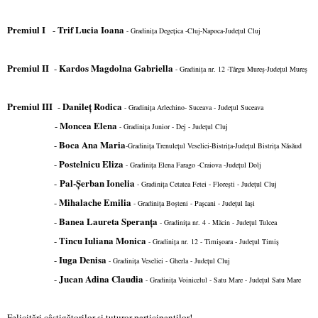
Premiul I
Trif Lucia Ioana
-
- Gradiniţa Degeţica -Cluj-Napoca-Judeţul Cluj
Premiul II
Kardos Magdolna Gabriella
-
- Gradiniţa nr. 12 -Târgu Mureş-Judeţul Mureş
Premiul III
Danileţ Rodica
-
- Gradiniţa Arlechino- Suceava - Judeţul Suceava
Moncea Elena
-
- Gradiniţa Junior - Dej - Judeţul Cluj
Boca Ana Maria
-
-Gradiniţa Trenuleţul Veseliei-Bistriţa-Judeţul Bistriţa Năsăud
Postelnicu Eliza
-
- Gradiniţa Elena Farago -Craiova -Judeţul Dolj
Pal-Şerban Ionelia
-
- Gradiniţa Cetatea Fetei - Floreşti - Judeţul Cluj
Mihalache Emilia
-
- Gradiniţa Boşteni - Paşcani - Judeţul Iaşi
Banea Laureta Speranţa
-
- Gradiniţa nr. 4 - Măcin - Judeţul Tulcea
Tincu Iuliana Monica
-
- Gradiniţa nr. 12 - Timişoara - Judeţul Timiş
Iuga Denisa
-
- Gradiniţa Veseliei - Gherla - Judeţul Cluj
Jucan Adina Claudia
-
- Gradiniţa Voinicelul - Satu Mare -
Judeţul Satu Mare
Felicitări câştigătorilor şi tuturor participanţilor!