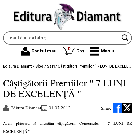
produse
0
Contul meu
Coș
Meniu
Editura Diamant
/
Blog
/
Știri
/
Câştigătorii Premiilor " 7 LUNI DE EXCELENŢĂ "
Câştigătorii Premiilor " 7 LUNI
DE EXCELENŢĂ "
Editura Diamant
01.07.2012
Share:
7 LUNI DE
Avem plăcerea să anunţăm câştigătorii Concursului "
EXCELENŢĂ
":